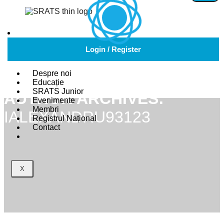
Login / Register
Despre noi
Educație
SRATS Junior
AUTHOR ARCHIVES:
Evenimente
Membri
IALEXANDRU93123
Registrul Național
Contact
X