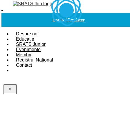
Login / Register
Despre noi
No categories
Educație
SRATS Junior
Evenimente
Membri
Registrul Național
Contact
X