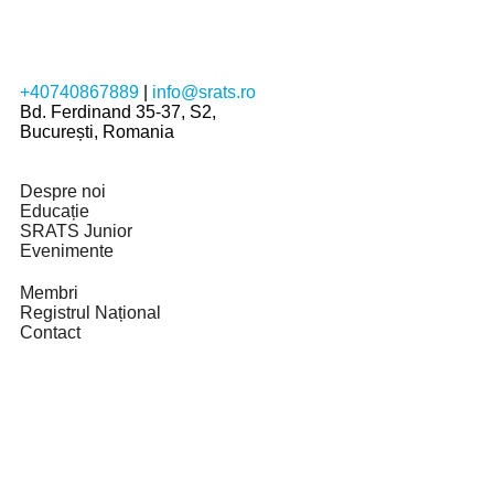
+40740867889
|
info@srats.ro
Bd. Ferdinand 35-37, S2,
București, Romania
Despre noi
Educație
SRATS Junior
Evenimente
Membri
Registrul Național
Contact
Powered by
IT Consult
, © Copyright
SRATS
2026. Toate