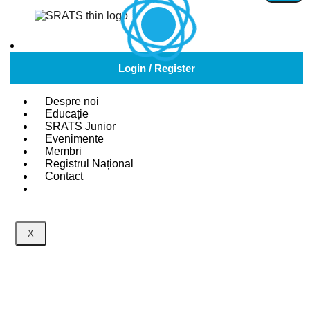
ORTOVIT
Login / Register
Despre noi
Educație
Previous article
MTI
Next article
Biotechnic
SRATS Junior
Evenimente
Membri
Registrul Național
Contact
X