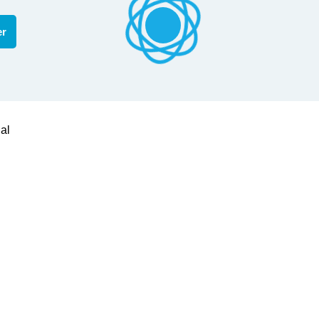
er
al