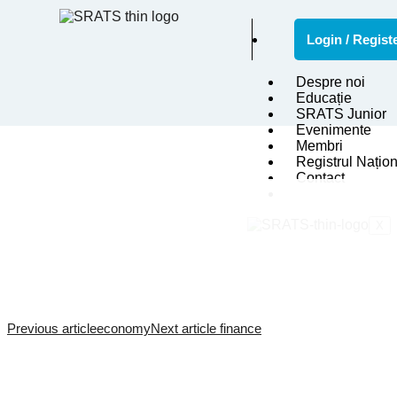
Login / Regist
FILES
Despre noi
Educație
SRATS Junior
Evenimente
Membri
Registrul Națion
Contact
X
Previous article
economy
Next article
finance